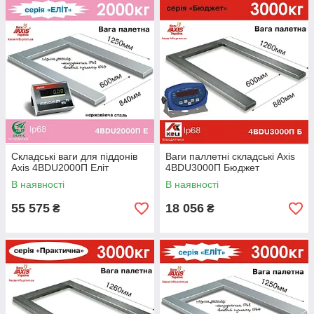
Складські ваги для піддонів
Ваги паллетні складські Axis
Axis 4BDU2000П Еліт
4BDU3000П Бюджет
В наявності
В наявності
55 575
18 056
₴
₴