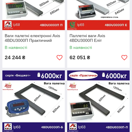
Ваги палетні електронні Ахіѕ
Паллетні ваги Аxis
4BDU3000П Практичний
4BDU3000П Еліт
В наявності
В наявності
24 244
62 051
₴
₴