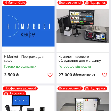
HiMarket Cafe
Все включено!
Подарунок
HiMarket - Програма для
Комплект касового
кафе
обладнання для магазину
Готово до відправки
Готово до відправки
3 500
27 000
₴
₴/комплект
Професійне рішення!
Все включено!
Подарунок
Подарунок