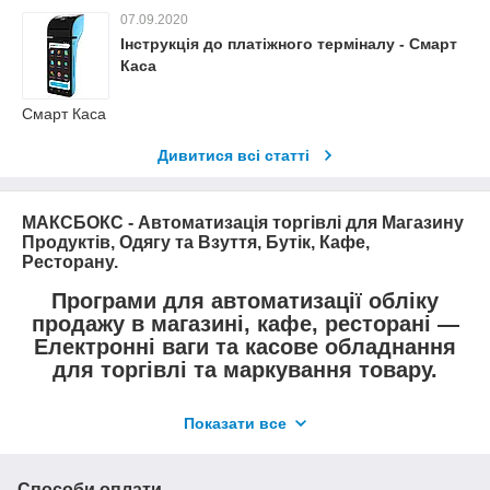
07.09.2020
Інструкція до платіжного терміналу - Смарт
Каса
Смарт Каса
Дивитися всі статті
МАКСБОКС - Автоматизація торгівлі для Магазину
Продуктів, Одягу та Взуття, Бутік, Кафе,
Ресторану.
Програми для автоматизації обліку
продажу в магазині, кафе, ресторані —
Електронні ваги та касове обладнання
для торгівлі та маркування товару.
Компанія «Максбокс»
— це сервіс комплексних
Показати все
послуг по автоматизації торгівлі в різних напрямках за
допомогою
програми обліку для торгівлі в магазині і
кафе
. Ми в свою чергу, також надаємо оптову та
Способи оплати