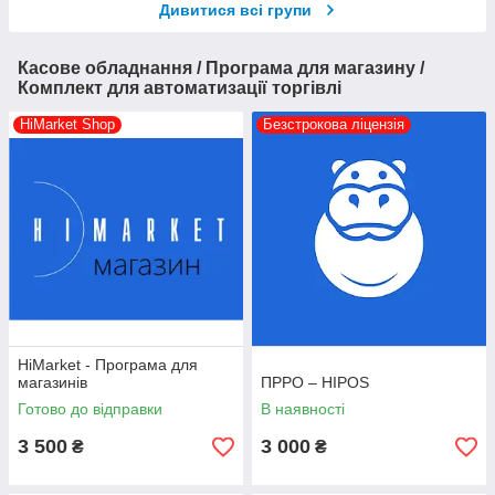
Дивитися всі групи
Касове обладнання / Програма для магазину /
Комплект для автоматизації торгівлі
HiMarket Shop
Безстрокова ліцензія
HiMarket - Програма для
магазинів
ПРРО – HIPOS
Готово до відправки
В наявності
3 500
3 000
₴
₴