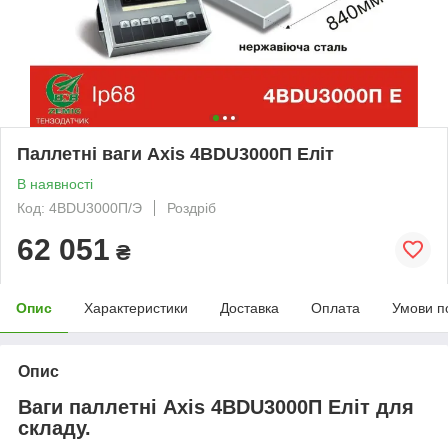
Паллетні ваги Аxis 4BDU3000П Еліт
В наявності
Код: 4BDU3000П/Э
Роздріб
62 051
₴
Опис
Характеристики
Доставка
Оплата
Умови п
Опис
Ваги паллетні Axis 4BDU3000П Еліт для
складу.