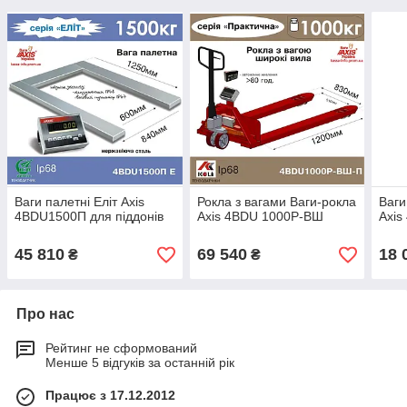
Ваги палетні Еліт Ахіѕ
Рокла з вагами Ваги-рокла
Ваги
4BDU1500П для піддонів
Аxis 4BDU 1000Р-ВШ
Axi
45 810
69 540
18 
₴
₴
Про нас
Рейтинг не сформований
Менше 5 відгуків за останній рік
Працює з 17.12.2012