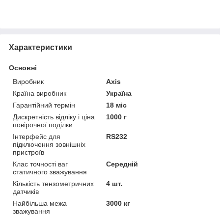
Характеристики
Основні
Виробник
Axis
Країна виробник
Україна
Гарантійний термін
18 міс
Дискретність відліку і ціна
1000 г
повірочної поділки
Інтерфейс для
RS232
підключення зовнішніх
пристроїв
Клас точності ваг
Середній
статичного зважування
Кількість тензометричних
4 шт.
датчиків
Найбільша межа
3000 кг
зважування