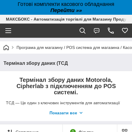
Готові комплекти касового обладнання
Перейти »»
МАКСБОКС - Автоматизація торгівлі для Магазину Продуктів,
Програма для магазину / POS система для магазина / Кас
Термінал збору даних (ТСД
Термінал збору даних Motorola,
Cipherlab з підключенням до POS
системі.
ТСД — Це один з ключових інструментів для автоматизації
Вашого підприємства, складу і виробництва, незамінний в
Показати все
сфері логістичних компаній на поштових відділеннях для
прийому та передачі інформації на сервер про облік і стан
вантажу рухається по складах у всіх регіонах України.
Придбати термінал збору даних
Ви можете зв'язавшись з
Сортування
0
Фільтри