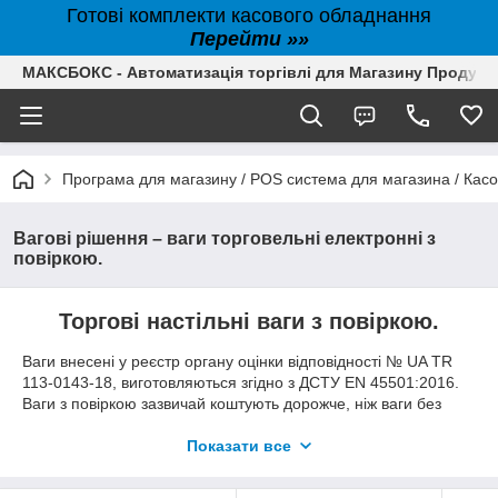
Готові комплекти касового обладнання
Перейти »»
МАКСБОКС - Автоматизація торгівлі для Магазину Продуктів,
Програма для магазину / POS система для магазина / Кас
Вагові рішення – ваги торговельні електронні з
повіркою.
Торгові настільні ваги з повіркою.
Ваги внесені у реєстр органу оцінки відповідності № UA TR
113-0143-18, виготовляються згідно з ДСТУ EN 45501:2016.
Ваги з повіркою зазвичай коштують дорожче, ніж ваги без
повірки, оскільки для отримання Сертифіката відповідності
вимагається велике тестування. Правові оцінки торгових ваг
Показати все
виконуються по конструкції пристрою, експлуатації, факторів
навколишнього середовища та вимогам до маркування.