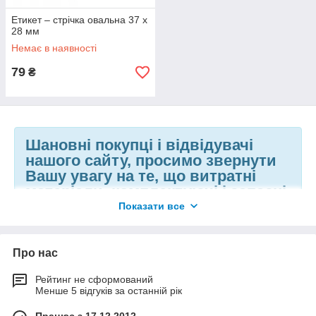
Етикет – стрічка овальна 37 x
28 мм
Немає в наявності
79
₴
Шановні покупці і відвідувачі
нашого сайту, просимо звернути
Вашу увагу на те, що витратні
матеріали, комплектуючі і запасні
частини на обладнання
Показати все
відпускаються по 100%
передоплаті на картковий або
банківський рахунок.
Про нас
Рейтинг не сформований
Менше 5 відгуків за останній рік