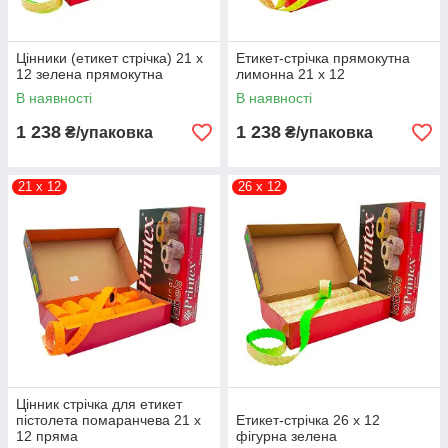
37 x 28
Прямокут
600
24
Біла
на
Цінники (етикет стрічка) 21 x
Етикет-стрічка прямокутна
12 зелена прямокутна
лимонна 21 x 12
Прямокут
Лимонно-
В наявності
В наявності
на
червона
1 238
1 238
₴/упаковка
₴/упаковка
Овальна
Лимонно-
червона
21 х 12
26 х 12
Цінник стрічка для етикет
пістолета помаранчева 21 х
Етикет-стрічка 26 х 12
12 пряма
фігурна зелена