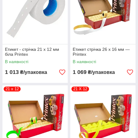
Лимонний
Помаранч
евий
26 x 16
Прямокут
1 000
36
Білий
Етикет - стрічка 21 x 12 мм
Етикет стрічка 26 x 16 мм —
на
біла Printex
Printex
Зелений
В наявності
В наявності
1 013
1 069
₴/упаковка
₴/упаковка
Лимонний
900
Помаранч
21 x 12
21 Х 12
евий
29 x 28
Прямокут
600
30
Біла
на
650
Лимонно-
червона