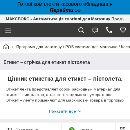
Готові комплекти касового обладнання
Перейти »»
МАКСБОКС - Автоматизація торгівлі для Магазину Продуктів,
Програма для магазину / POS система для магазина / Кас
Етикет – стрічка для етикет пістолета
Цінник етикетка для етикет – пістолета.
Этикет лента представляет собой расходный материал для
этикет – пистолетов, а так же текстильных нумераторов.
Этикет – ленту применяют для маркировки товара в торговых
центрах, аптеках, в магазинах, на складах, на рынках. В
зависимости от размера, лента позволяет вмещать в себя
Показати все
одну, две или три строки символов. Имеет разную цветовую
гамму (белый,зелёный, лимонный, оранжевый, лимонно-
красный), а также форму (прямоугольная, фигурная,
Сортування
0
Фільтри