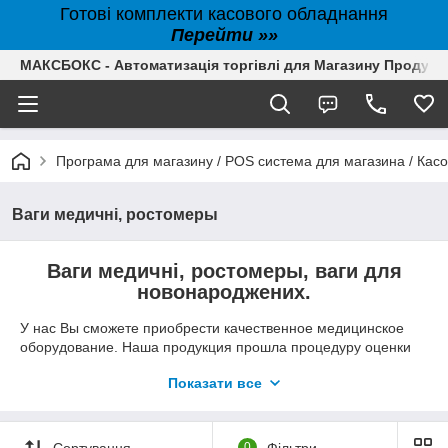
Готові комплекти касового обладнання
Перейти »»
МАКСБОКС - Автоматизація торгівлі для Магазину Продуктів,
Програма для магазину / POS система для магазина / Кас
Ваги медичні, ростомеры
Ваги медичні, ростомеры, ваги для
новонароджених.
У нас Вы сможете приобрести качественное медицинское
оборудование. Наша продукция прошла процедуру оценки
соответствия весов по модулю D, это снимает
Показати все
необходимость дополнительного контроля представителями
государственных метрологических центров. Здесь вы
найдёте такой ассортимент как: Весы электронные
медицинские для новорожденных 15 кг – 20 кг
Сортування
0
Фільтри