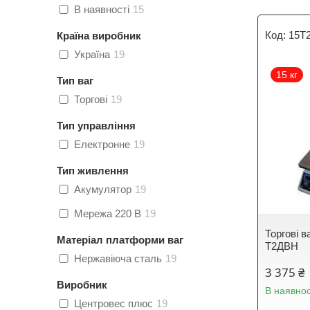
В наявності
15
15Т
Країна виробник
Україна
19
15 кг
Тип ваг
Торгові
19
Тип управління
Електронне
19
Тип живлення
Акумулятор
19
Мережа 220 В
19
Торгові в
Матеріал платформи ваг
Т2ДВН
Нержавіюча сталь
19
3 375 ₴
Виробник
В наявнос
Центровес плюс
19