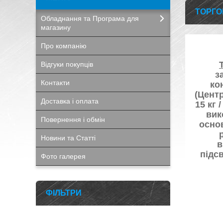
ТОРГО
Обладнання та Програма для
магазину
Про компанію
Відгуки покупців
з
Контакти
ко
(Центр
Доставка і оплата
15 кг 
вик
Повернення і обмін
основ
Новини та Статті
в
підс
Фото галерея
ФІЛЬТРИ