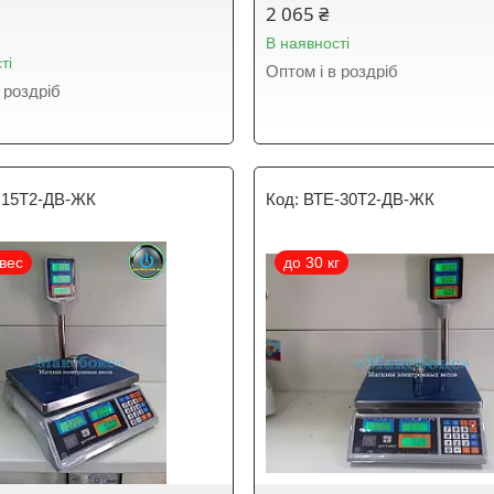
2 065 ₴
В наявності
ті
Оптом і в роздріб
 роздріб
 15Т2-ДВ-ЖК
ВТЕ-30Т2-ДВ-ЖК
вес
до 30 кг