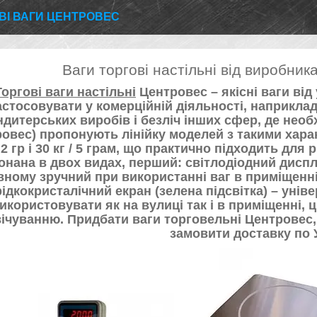
ВІ ВАГИ ЦЕНТРОВЕС
Ваги торгові настільні від виробник
Торгові ваги настільні
Центровес – якісні ваги від
астосовувати у комерційній діяльності, наприклад
ндитерських виробів і безліч інших сфер, де необх
овес) пропонують лінійку моделей з такими характер
/ 2 гр і 30 кг / 5 грам, що практично підходить для 
онана в двох видах, перший: світлодіодний дисп
ному зручний при використанні ваг в приміщенні
рідкокристалічний екран (зелена підсвітка) – уні
икористовувати як на вулиці так і в приміщенні,
вічуванню. Придбати ваги торговельні Центровес,
замовити доставку по У