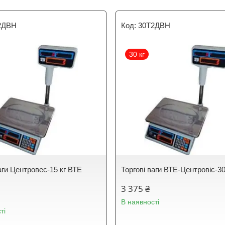
2ДВН
30Т2ДВН
30 кг
аги Центровес-15 кг ВТЕ
Торгові ваги ВТЕ-Центровіс-
3 375 ₴
В наявності
ті