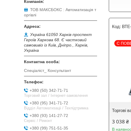
ТОВ МАКСБОКС : Автоматизація т
оргівлі
ВТЕ
Україна 61050 Харків проспект
Героїв Харкова 68. Є частковий
С ПОВ
самовивіз із Київ, Дніпро., Харків,
Україна
Спеціаліст_ Консультант
+380 (50) 342-71-71
Торговий зал / Інтернет-замовлення
+380 (95) 341-71-72
Відділ Автоматизаціі / Техпідтримка
Торгові в
+380 (93) 141-27-72
3 038 ₴
Сервіс / Ремонт
+380 (99) 751-51-35
В наявнос