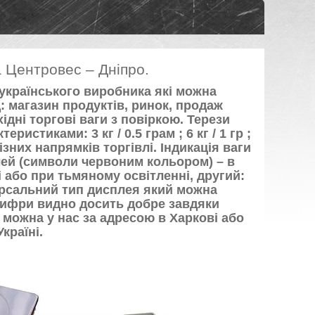
а Центровес – Дніпро.
 українського виробника які можна
: магазин продуктів, ринок, продаж
ідні торгові ваги з повіркою. Терези
истиками: 3 кг / 0.5 грам ; 6 кг / 1 гр ;
різних напрямків торгівлі. Індикація ваги
лей (символи червоним кольором) – в
 або при тьмяному освітленні, другий:
версальний тип дисплея який можна
 цифри видно досить добре завдяки
 можна у нас за адресою в Харкові або
країні.