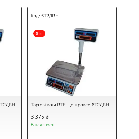
6Т2ДВН
6 кг
30Т2ДВН
Торгові ваги ВТЕ-Центровес-6Т2ДВН
3 375 ₴
В наявності