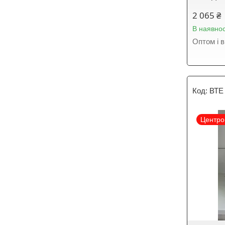
2 065 ₴
В наявнос
Оптом і в
ВТЕ
Центро