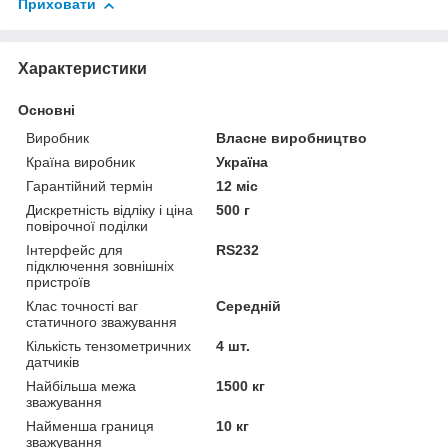
Приховати
Характеристики
Основні
Виробник
Власне виробництво
Країна виробник
Україна
Гарантійний термін
12 міс
Дискретність відліку і ціна
500 г
повірочної поділки
Інтерфейс для
RS232
підключення зовнішніх
пристроїв
Клас точності ваг
Середній
статичного зважування
Кількість тензометричних
4 шт.
датчиків
Найбільша межа
1500 кг
зважування
Найменша границя
10 кг
зважування