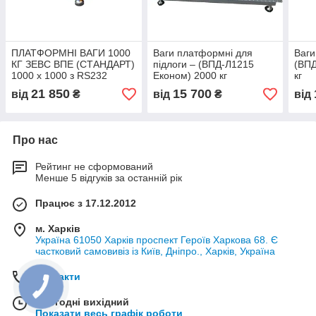
ПЛАТФОРМНІ ВАГИ 1000
Ваги платформні для
Ваги
КГ ЗЕВС ВПЕ (СТАНДАРТ)
підлоги – (ВПД-Л1215
(ВПД
1000 х 1000 з RS232
Економ) 2000 кг
кг
21 850
15 700
від
₴
від
₴
від
Про нас
Рейтинг не сформований
Менше 5 відгуків за останній рік
Працює з 17.12.2012
м. Харків
Україна 61050 Харків проспект Героїв Харкова 68. Є
частковий самовивіз із Київ, Дніпро., Харків, Україна
Контакти
Сьогодні вихідний
Показати весь графік роботи