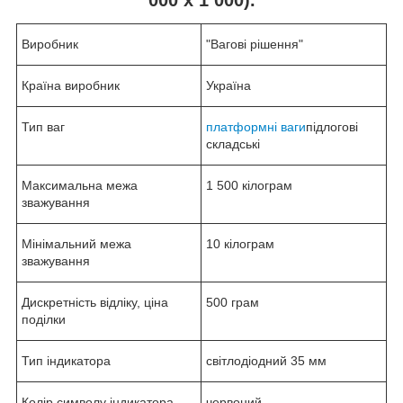
Виробник
"Вагові рішення"
Країна виробник
Україна
Тип ваг
платформні ваги
підлогові
складські
Максимальна межа
1 500 кілограм
зважування
Мінімальний межа
10 кілограм
зважування
Дискретність відліку, ціна
500 грам
поділки
Тип індикатора
світлодіодний 35 мм
Колір символу індикатора
червоний