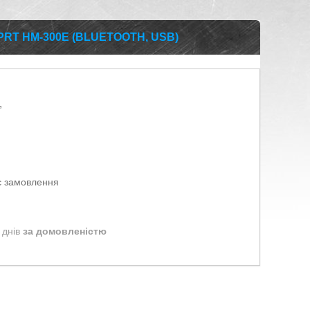
RT HM-300E (BLUETOOTH, USB)
,
є замовлення
 днів
за домовленістю