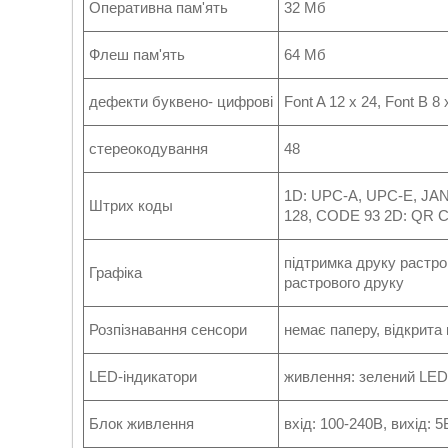
Оперативна пам'ять
32 Мб
Флеш пам'ять
64 Мб
дефекти буквено- цифрові
Font A 12 x 24, Font B 8
стереокодування
48
1D: UPC-A, UPC-E, JAN
Штрих коды
128, CODE 93 2D: QR 
підтримка друку растро
Графіка
растрового друку
Розпізнавання сенсори
немає паперу, відкрита
LED-індикатори
живлення: зелений LED
Блок живлення
вхід: 100-240B, вихід: 5