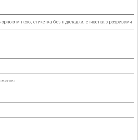
з чорною міткою, етикетка без підкладки, етикетка з розривами
таження