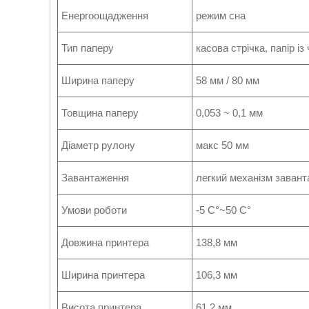
Енергоощадження
режим сна
Тип паперу
касова стрічка, папір і
Ширина паперу
58 мм / 80 мм
Товщина паперу
0,053 ~ 0,1 мм
Діаметр рулону
макс 50 мм
Завантаження
легкий механізм заван
Умови роботи
-5 C°~50 C°
Довжина принтера
138,8 мм
Ширина принтера
106,3 мм
Висота принтера
61,2 мм