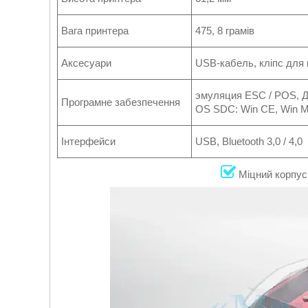
Вага принтера
475, 8 грамів
Аксесуари
USB-кабель, кліпс для 
эмуляция ESC / POS, Дра
Програмне забезпечення
OS SDC: Win CE, Win Mo
Інтерфейси
USB, Bluetooth 3,0 / 4,0
Міцний корпус