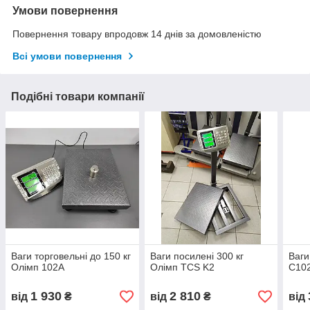
Умови повернення
Повернення товару впродовж 14 днів за домовленістю
Всі умови повернення
Подібні товари компанії
Ваги торговельні до 150 кг
Ваги посилені 300 кг
Ваги
Олімп 102A
Олімп TCS K2
C10
1 930
2 810
від
₴
від
₴
від