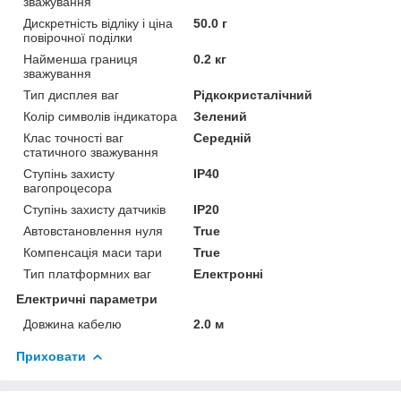
зважування
Дискретність відліку і ціна
50.0 г
повірочної поділки
Найменша границя
0.2 кг
зважування
Тип дисплея ваг
Рідкокристалічний
Колір символів індикатора
Зелений
Клас точності ваг
Середній
статичного зважування
Ступінь захисту
IP40
вагопроцесора
Ступінь захисту датчиків
IP20
Автовстановлення нуля
True
Компенсація маси тари
True
Тип платформних ваг
Електронні
Електричні параметри
Довжина кабелю
2.0 м
Приховати