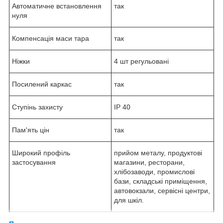
Автоматичне встановлення
так
нуля
Компенсація маси тара
так
Ніжки
4 шт регульовані
Посилений каркас
так
Ступінь захисту
IP 40
Пам'ять цін
так
Широкий профіль
прийом металу, продуктові
застосування
магазини, ресторани,
хлібозаводи, промислові
бази, складські приміщення,
автовокзали, сервісні центри,
для шкіл.