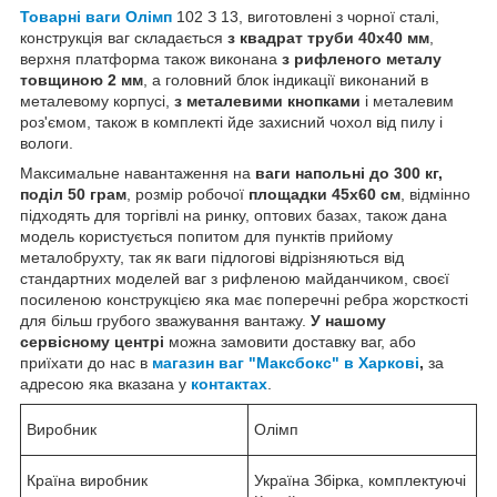
Товарні ваги Олімп
102 З 13, виготовлені з чорної сталі,
конструкція ваг складається
з квадрат труби 40х40 мм
,
верхня платформа також виконана
з рифленого металу
товщиною 2 мм
, а головний блок індикації виконаний в
металевому корпусі,
з металевими кнопками
і металевим
роз'ємом, також в комплекті йде захисний чохол від пилу і
вологи.
Максимальне навантаження на
ваги напольні до 300 кг,
поділ 50 грам
, розмір робочої
площадки 45x60 см
, відмінно
підходять для торгівлі на ринку, оптових базах, також дана
модель користується попитом для пунктів прийому
металобрухту, так як ваги підлогові відрізняються від
стандартних моделей ваг з рифленою майданчиком, своєї
посиленою конструкцією яка має поперечні ребра жорсткості
для більш грубого зважування вантажу.
У нашому
сервісному центрі
можна замовити доставку ваг, або
приїхати до нас в
магазин ваг "Максбокс" в Харкові
,
за
адресою яка вказана у
контактах
.
Виробник
Олімп
Країна виробник
Україна Збірка, комплектуючі