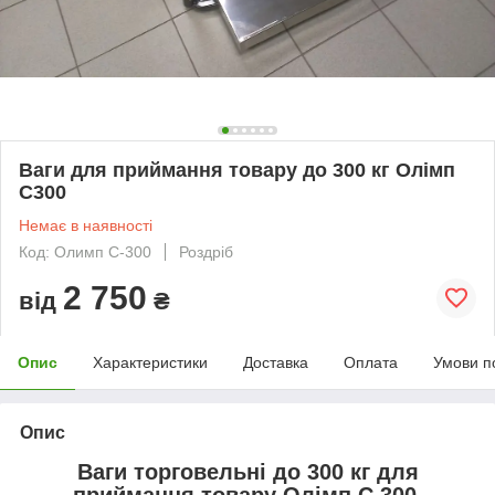
Ваги для приймання товару до 300 кг Олімп
C300
Немає в наявності
Код: Олимп С-300
Роздріб
2 750
від
₴
Опис
Характеристики
Доставка
Оплата
Умови п
Опис
Ваги торговельні до 300 кг для
приймання товару Олімп С 300.