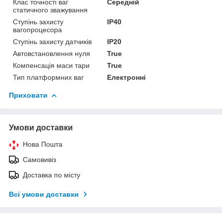
Клас точності ваг
Середній
статичного зважування
Ступінь захисту
IP40
вагопроцесора
Ступінь захисту датчиків
IP20
Автовстановлення нуля
True
Компенсація маси тари
True
Тип платформних ваг
Електронні
Приховати
Умови доставки
Нова Пошта
Самовивіз
Доставка по місту
Всі умови доставки