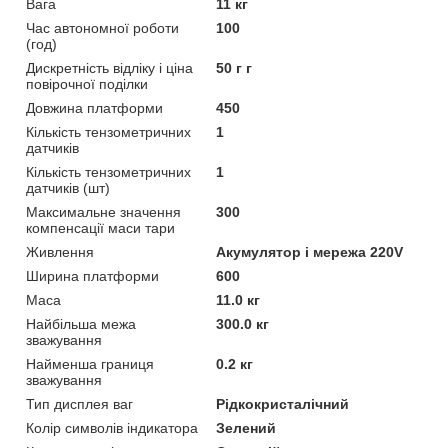
Вага
11 кг
Час автономної роботи
100
(год)
Дискретність відліку і ціна
50 г г
повірочної поділки
Довжина платформи
450
Кількість тензометричних
1
датчиків
Кількість тензометричних
1
датчиків (шт)
Максимальне значення
300
компенсації маси тари
Живлення
Акумулятор і мережа 220V
Ширина платформи
600
Маса
11.0 кг
Найбільша межа
300.0 кг
зважування
Найменша границя
0.2 кг
зважування
Тип дисплея ваг
Рідкокристалічний
Колір символів індикатора
Зелений