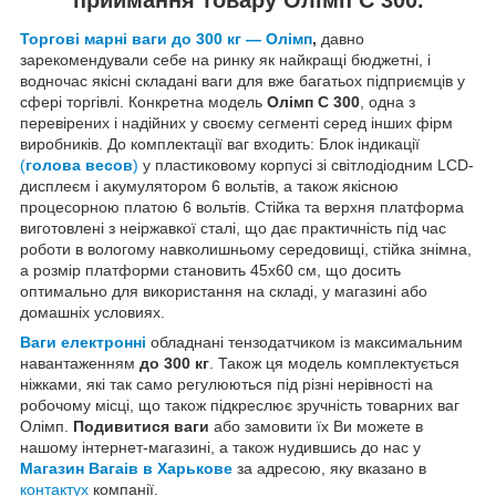
Торгові марні ваги до 300 кг — Олімп
,
давно
зарекомендували себе на ринку як найкращі бюджетні, і
водночас якісні складані ваги для вже багатьох підприємців у
сфері торгівлі. Конкретна модель
Олімп C 300
, одна з
перевірених і надійних у своєму сегменті серед інших фірм
виробників. До комплектації ваг входить: Блок індикації
(
голова весов
)
у пластиковому корпусі зі світлодіодним LCD-
дисплеєм і акумулятором 6 вольтів, а також якісною
процесорною платою 6 вольтів. Стійка та верхня платформа
виготовлені з неіржавкої сталі, що дає практичність під час
роботи в вологому навколишньому середовищі, стійка знімна,
а розмір платформи становить 45x60 см, що досить
оптимально для використання на складі, у магазині або
домашніх условиях.
Ваги електронні
обладнані тензодатчиком із максимальним
навантаженням
до 300 кг
. Також ця модель комплектується
ніжками, які так само регулюються під різні нерівності на
робочому місці, що також підкреслює зручність товарних ваг
Олімп.
Подивитися ваги
або замовити їх Ви можете в
нашому інтернет-магазині, а також нудившись до нас у
Магазин Вагаів в Харькове
за адресою, яку вказано в
контактух
компанії.