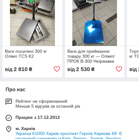
Ваги посилені 300 кг
Ваги для приймання
Торг
Олімп TCS K2
товару 300 кг — Олімп/
кг T
ПРОК В-300 Неіржавка
сталь
2 810
2 530
від
₴
від
₴
від
Про нас
Рейтинг не сформований
Менше 5 відгуків за останній рік
Працює з 17.12.2012
м. Харків
Україна 61050 Харків проспект Героїв Харкова 68. Є
частковий самовивіз із Київ, Дніпро., Харків, Україна