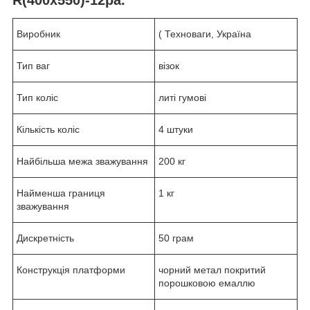
Виробник
( Техноваги, Україна
Тип ваг
візок
Тип коліс
литі гумові
Кількість коліс
4 штуки
Найбільша межа зважування
200 кг
Найменша границя
1 кг
зважування
Дискретність
50 грам
Конструкція платформи
чорний метал покритий
порошковою емаллю