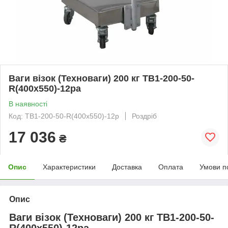
Ваги візок (Техноваги) 200 кг ТВ1-200-50-
R(400х550)-12ра
В наявності
Код: ТВ1-200-50-R(400х550)-12р
Роздріб
17 036
₴
Опис
Характеристики
Доставка
Оплата
Умови п
Опис
Ваги візок (Техноваги) 200 кг ТВ1-200-50-
R(400х550)-12ра.