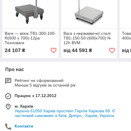
Ваги — візок ТВ1-300-100-
Вага з нержавіючої сталі
Това
R(600 х 700)-12ра
ТВ1-150-50-(600x700) N-
400х
Техноваги
12h BVM
24 107
44 591
₴
від
₴
від
Про нас
Рейтинг не сформований
Менше 5 відгуків за останній рік
Працює з 17.12.2012
м. Харків
Україна 61050 Харків проспект Героїв Харкова 68. Є
частковий самовивіз із Київ, Дніпро., Харків, Україна
Контакти