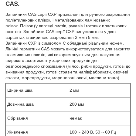
CAS.
Запайники CAS серії CXP призначені для ручного зварювання
поліетиленових плівок, і металізованих ламінованих
плівок. Плівок (у вигляді листів, рукавів і готових пластикових
пакетів). Запайники CAS серії CXP випускаються у двох
варіантах із шириною зварювання 2 мм і 5 мм.
Запайники CXP із символом C обладнані різальним ножем.
Лінійні герметики CAS можуть використовуватися для закриття
пластикових пакетів, які використовуються для пакування
широкого асортименту харчових продуктів для
безпосереднього споживання (м'ясо, рибні продукти, готові до
вживання продукти, готові страви та напівфабрикати, овочеві
салати, морепродукти, мариновані овочі, маслини тощо).
Ширина шва
2 мм
Довжина шва
200 мм
Обрізання
немає
Живлення
100 ~ 240 B, 50 ~ 60 Гц