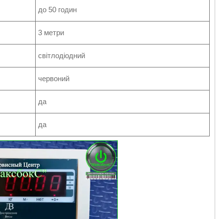
до 50 годин
3 метри
світлодіодний
червоний
да
да