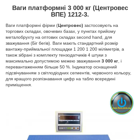
Ваги платформні 3 000 кг (Центровес
ВПЕ) 1212-3.
Ваги платформні фірми (
Центровес)
застосовують на
торгових складах, овочевих базах, у пунктах прийому
металобрухту на оптових складах second hand, для
зважування (Біг бегів). Ваги мають стандартний розмір
вантажу-приймальної площадки 1 200 1 200 міліметрів, а
також зібрані з комплекту тензодатчиків 4 штуки з
максимально допустимою межею зважування
3 000 кг
, і
перевантаженням більше 50 %. Індикатор оснащений
підсвічуванням з світлодіодних сегментів, червоного кольору,
для кращого розпізнавання цифр на табло всередині
приміщення.