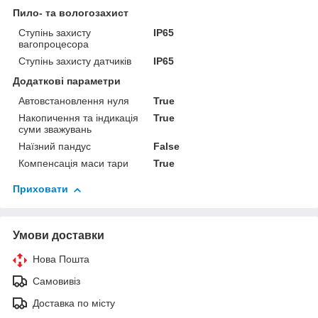
Пило- та вологозахист
Ступінь захисту
IP65
вагопроцесора
Ступінь захисту датчиків
IP65
Додаткові параметри
Автовстановлення нуля
True
Накопичення та індикація
True
суми зважувань
Наїзний пандус
False
Компенсація маси тари
True
Приховати
Умови доставки
Нова Пошта
Самовивіз
Доставка по місту