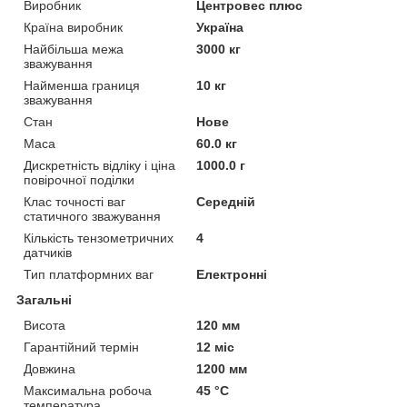
Виробник
Центровес плюс
Країна виробник
Україна
Найбільша межа
3000 кг
зважування
Найменша границя
10 кг
зважування
Стан
Нове
Маса
60.0 кг
Дискретність відліку і ціна
1000.0 г
повірочної поділки
Клас точності ваг
Середній
статичного зважування
Кількість тензометричних
4
датчиків
Тип платформних ваг
Електронні
Загальні
Висота
120 мм
Гарантійний термін
12 міс
Довжина
1200 мм
Максимальна робоча
45 °С
температура