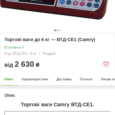
Торгові ваги до 6 кг — ВТД-СE1 (Camry)
В наявності
Код: ВТД-СЕ1 / 6 кг
Роздріб
2 630
від
₴
Опис
Характеристики
Доставка
Оплата
Умови п
Опис
Торгові ваги Camry ВТД-СE1.