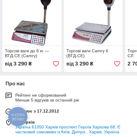
Торгові ваги до 6 кг —
Торгові ваги Camry 6
Торг
ВТД-СЕ (Camry)
(ВТД-СE)
СЛ
3 290
3 290
2 7
від
₴
від
₴
Про нас
Рейтинг не сформований
Менше 5 відгуків за останній рік
Працює з 17.12.2012
КНОПКА
ЗВ'ЯЗКУ
м. Харків
Україна 61050 Харків проспект Героїв Харкова 68. Є
частковий самовивіз із Київ, Дніпро., Харків, Україна