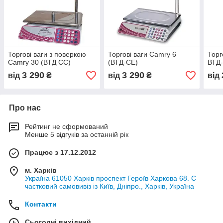
Торгові ваги з поверкою
Торгові ваги Camry 6
Торг
Camry 30 (ВТД СС)
(ВТД-СE)
ВТД-
3 290
3 290
від
₴
від
₴
від
Про нас
Рейтинг не сформований
Менше 5 відгуків за останній рік
Працює з 17.12.2012
м. Харків
Україна 61050 Харків проспект Героїв Харкова 68. Є
частковий самовивіз із Київ, Дніпро., Харків, Україна
Контакти
Сьогодні вихідний