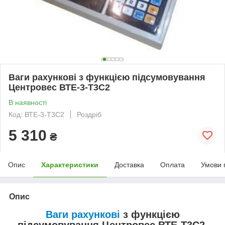
Ваги рахункові з функцією підсумовування
Центровес ВТЕ-3-Т3С2
В наявності
Код: ВТЕ-3-Т3С2
Роздріб
5 310
₴
Опис
Характеристики
Доставка
Оплата
Умови 
Опис
Ваги рахункові
з функцією
підсумовування Центровес ВТЕ-Т3С2.