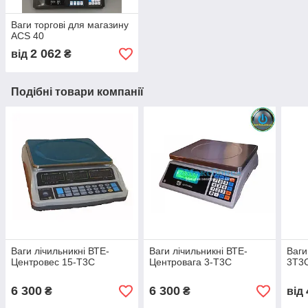
Ваги торгові для магазину
ACS 40
2 062
від
₴
Подібні товари компанії
Ваги лічильникні ВТЕ-
Ваги лічильникні ВТЕ-
Ваги
Центровес 15-Т3С
Центровага 3-Т3С
3Т3С
6 300
6 300
₴
₴
від