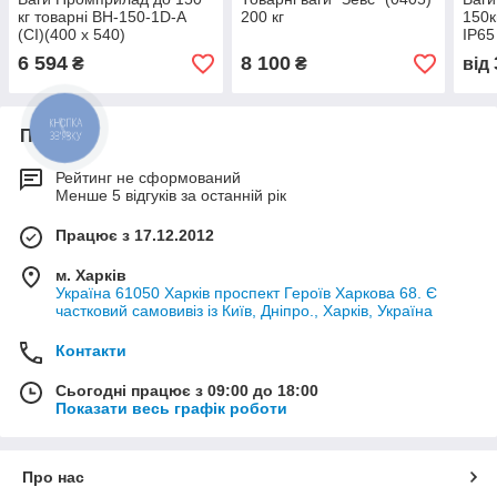
кг товарні BH-150-1D-А
200 кг
150к
(СІ)(400 х 540)
IP65
6 594
8 100
₴
₴
від
КНОПКА
Про нас
ЗВ'ЯЗКУ
Рейтинг не сформований
Менше 5 відгуків за останній рік
Працює з 17.12.2012
м. Харків
Україна 61050 Харків проспект Героїв Харкова 68. Є
частковий самовивіз із Київ, Дніпро., Харків, Україна
Контакти
Сьогодні працює з 09:00 до 18:00
Показати весь графік роботи
Про нас