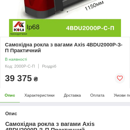
Самохідна рокла з вагами Ахіѕ 4BDU2000Р-З-
П Практичний
В наявності
Код: 2000Р-С-П
Роздріб
39 375
₴
Опис
Характеристики
Доставка
Оплата
Умови п
Опис
Самохідна рокла з вагами Ахіѕ
4BDU2000Р-З-П Практичний