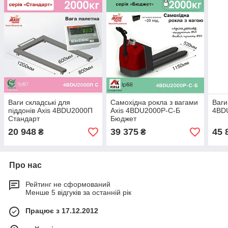
Ваги складські для
Самохідна рокла з вагами
Ваги
піддонів Ахіѕ 4BDU2000П
Axis 4BDU2000Р-С-Б
4BDU
Стандарт
Бюджет
20 948
39 375
45 
₴
₴
Про нас
Рейтинг не сформований
Менше 5 відгуків за останній рік
Працює з 17.12.2012