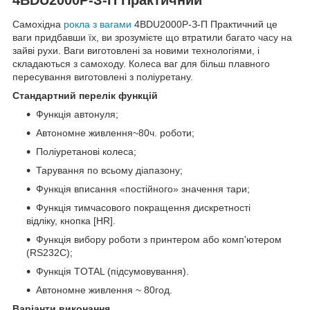
Самохідна
рокла з вагами
4BDU2000Р-З-П Практичний це
ваги придбавши їх, ви зрозумієте що втратили багато часу на
зайві рухи. Ваги виготовлені за новими технологіями, і
складаються з самоходу. Колеса ваг для більш плавного
пересування виготовлені з поліуретану.
Стандартний перелік функцій
Функція автонуля;
Автономне живлення~80ч. роботи;
Поліуретанові колеса;
Тарування по всьому діапазону;
Функція вписання «постійного» значення тари;
Функція тимчасового покращення дискретності
відліку, кнопка [HR].
Функція вибору роботи з принтером або комп'ютером
(RS232С);
Функція TOTAL (підсумовування).
Автономне живлення ~ 80год.
Варіанти виконання