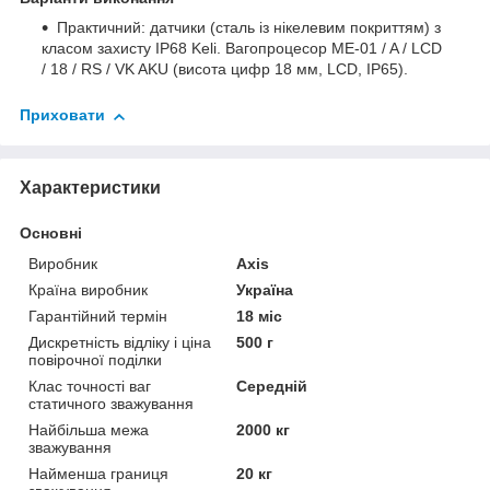
Практичний: датчики (сталь із нікелевим покриттям) з
класом захисту IP68 Keli. Вагопроцесор ME-01 / A / LCD
/ 18 / RS / VK AKU (висота цифр 18 мм, LCD, IP65).
Приховати
Характеристики
Основні
Виробник
Axis
Країна виробник
Україна
Гарантійний термін
18 міс
Дискретність відліку і ціна
500 г
повірочної поділки
Клас точності ваг
Середній
статичного зважування
Найбільша межа
2000 кг
зважування
Найменша границя
20 кг