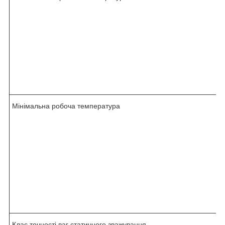
Мінімальна робоча температура
Клас точності ваг статичного зважування