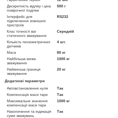
Дискретність відліку і ціна
500 г
повірочної поділки
Інтерфейс для
RS232
підключення зовнішніх
пристроїв
Клас точності ваг
Середній
статичного зважування
Кількість тензометричних
4 шт.
датчиків
Маса
80 кг
Найбільша межа
1000 кг
зважування
Найменша границя
20 кг
зважування
Додаткові параметри
Автовстановлення нуля
Так
Компенсація маси тари
Так
Максимальне значення
1000 кг
компенсації маси тари
Накопичення та індикація
Так
суми зважувань