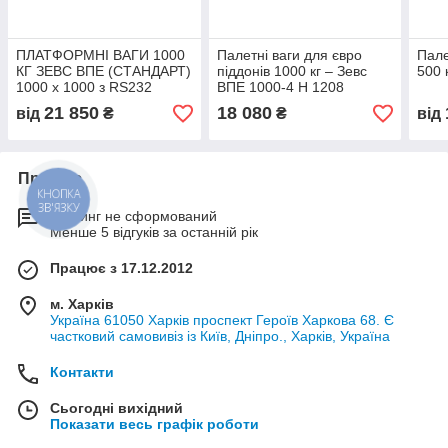
ПЛАТФОРМНІ ВАГИ 1000
Палетні ваги для євро
Пале
КГ ЗЕВС ВПЕ (СТАНДАРТ)
піддонів 1000 кг – Зевс
500 
1000 х 1000 з RS232
ВПЕ 1000-4 Н 1208
21 850
18 080
від
₴
₴
від
Про нас
КНОПКА
ЗВ'ЯЗКУ
Рейтинг не сформований
Менше 5 відгуків за останній рік
Працює з 17.12.2012
м. Харків
Україна 61050 Харків проспект Героїв Харкова 68. Є
частковий самовивіз із Київ, Дніпро., Харків, Україна
Контакти
Сьогодні вихідний
Показати весь графік роботи