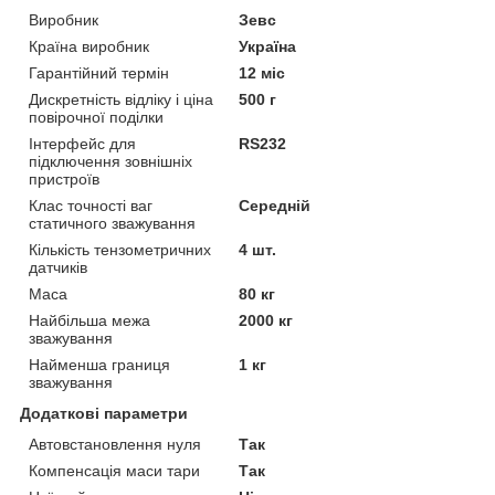
Виробник
Зевс
Країна виробник
Україна
Гарантійний термін
12 міс
Дискретність відліку і ціна
500 г
повірочної поділки
Інтерфейс для
RS232
підключення зовнішніх
пристроїв
Клас точності ваг
Середній
статичного зважування
Кількість тензометричних
4 шт.
датчиків
Маса
80 кг
Найбільша межа
2000 кг
зважування
Найменша границя
1 кг
зважування
Додаткові параметри
Автовстановлення нуля
Так
Компенсація маси тари
Так