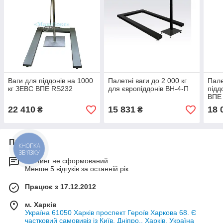
Ваги для піддонів на 1000
Палетні ваги до 2 000 кг
Пале
кг ЗЕВС ВПЕ RS232
для європіддонів ВН-4-П
підд
ВПЕ 
22 410
15 831
18 
₴
₴
Про нас
КНОПКА
ЗВ'ЯЗКУ
Рейтинг не сформований
Менше 5 відгуків за останній рік
Працює з 17.12.2012
м. Харків
Україна 61050 Харків проспект Героїв Харкова 68. Є
частковий самовивіз із Київ, Дніпро., Харків, Україна