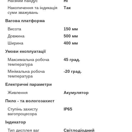
Наїзний пандус
Ні
Накопичення та індикація
Так
суми зважувань
Вагова платформа
Висота
150 мм
Довжина
500 мм
Ширина
400 мм
Умови експлуатації
Максимальна робоча
45 град.
температура
Мінімальна робоча
-20 град.
температура
Електричні параметри
Живлення
Акумулятор
Пило - та вологозахист
Ступінь захисту
IP65
вагопроцесора
Індикатор
Тип дисплея ваг
Світлодіодний