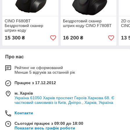
CINO F680BT
Бездротовий сканер
2D с
Бездротовий сканер
штрих-коду CINO F780BT
CIN
штрих-коду
15 300
16 200
13 
₴
₴
Про нас
Рейтинг не сформований
Менше 5 відгуків за останній рік
Працює з 17.12.2012
м. Харків
Україна 61050 Харків проспект Героїв Харкова 68. Є
частковий самовивіз із Київ, Дніпро., Харків, Україна
Контакти
Сьогодні працює з 09:00 до 18:00
Показати весь графік роботи