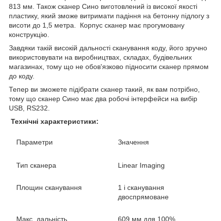
813 мм. Також сканер Сино виготовлений із високої якості
пластику, який зможе витримати падіння на бетонну підлогу з
висоти до 1,5 метра. Корпус сканер має прогумовану
конструкцію.
Завдяки такій високій дальності сканування коду, його зручно
використовувати на виробництвах, складах, будівельних
магазинах, тому що не обов'язково підносити сканер прямом
до коду.
Тепер ви зможете підібрати сканер такий, як вам потрібно,
тому що сканер Сино має два робочі інтерфейси на вибір
USB, RS232.
Технічні характеристики:
Параметри
Значення
Тип сканера
Linear Imaging
Площин сканування
1 і сканування
двоспрямоване
Макс. дальність
609 мм для 100%