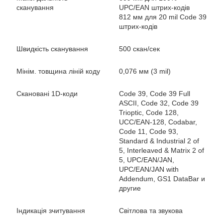
сканування
UPC/EAN штрих-кодів
812 мм для 20 mil Code 39
штрих-кодів
Швидкість сканування
500 скан/сек
Мінім. товщина ліній коду
0,076 мм (3 mil)
Скановані 1D-коди
Code 39, Code 39 Full
ASCII, Code 32, Code 39
Trioptic, Code 128,
UCC/EAN-128, Codabar,
Code 11, Code 93,
Standard & Industrial 2 of
5, Interleaved & Matrix 2 of
5, UPC/EAN/JAN,
UPC/EAN/JAN with
Addendum, GS1 DataBar и
другие
Індикація зчитування
Світлова та звукова