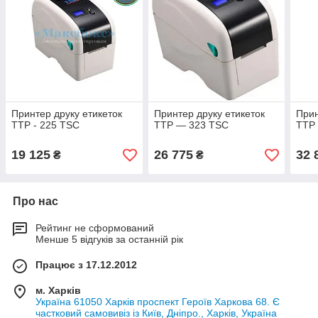
Принтер друку етикеток
Принтер друку етикеток
Прин
TTP - 225 TSC
TTP — 323 TSC
TTP
19 125
26 775
32 
₴
₴
Про нас
Рейтинг не сформований
Менше 5 відгуків за останній рік
Працює з 17.12.2012
м. Харків
Україна 61050 Харків проспект Героїв Харкова 68. Є
частковий самовивіз із Київ, Дніпро., Харків, Україна