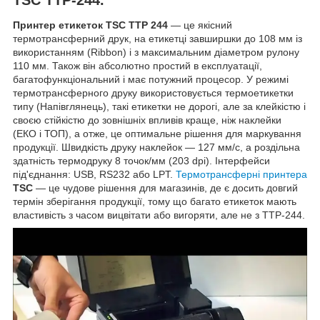
Принтер етикеток TSC TTP 244
— це якісний
термотрансферний друк, на етикетці завширшки до 108 мм із
використанням (Ribbon) і з максимальним діаметром рулону
110 мм. Також він абсолютно простий в експлуатації,
багатофункціональний і має потужний процесор. У режимі
термотрансферного друку використовується термоетикетки
типу (Напівглянець), такі етикетки не дорогі, але за клейкістю і
своєю стійкістю до зовнішніх впливів краще, ніж наклейки
(ЕКО і ТОП), а отже, це оптимальне рішення для маркування
продукції. Швидкість друку наклейок — 127 мм/с, а роздільна
здатність термодруку 8 точок/мм (203 dpi). Інтерфейси
під'єднання: USB, RS232 або LPT.
Термотрансферні принтера
TSC
— це чудове рішення для магазинів, де є досить довгий
термін зберігання продукції, тому що багато етикеток мають
властивість з часом вицвітати або вигоряти, але не з TTP-244.