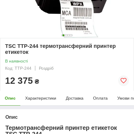
TSC TTP-244 термотрансферний принтер
етикеток
В наявності
Код: TTP-244
Роздріб
12 375
₴
Опис
Характеристики
Доставка
Оплата
Умови п
Опис
Термотрансферний принтер етикеток
TSC TTP-244.