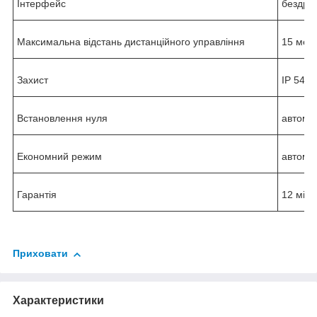
Інтерфейс
бездро
Максимальна відстань дистанційного у
правління
15 метр
Захист
IP 54
Встановлення нуля
автома
Економний режим
автома
Гарантія
12 міся
Приховати
Характеристики