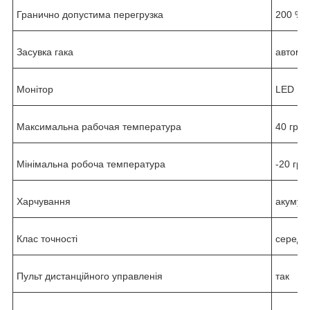
Гранично допустима п
ерегрузка
200 %
Засувка гака
автома
Монітор
LED
Максимальна раб
очая температура
40 град
Мінімальна робоча температура
-20 гра
Харчування
акумул
Клас точності
середн
Пульт дистанційного управлен
ія
так