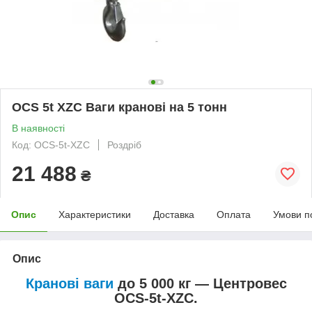
OCS 5t XZC Ваги кранові на 5 тонн
В наявності
Код: OCS-5t-XZC
Роздріб
21 488
₴
Опис
Характеристики
Доставка
Оплата
Умови п
Опис
Кранові ваги
до 5 000 кг — Центровес
OCS-5t-XZC.