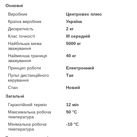
Основні
Виробник
Центровес плюс
Країна виробник
Україна
Дискретність
2 кг
Клас точності
ІІІ середній
Найбільша межа
5000 кг
зважування
Найменша границя
40 кг
зважування
Принцип роботи
Електронний
Пульт дистанційного
Так
керування
Стан
Новий
Загальні
Гарантійний термін
12 міс
Максимальна робоча
50 °С
температура
Мінімальна робоча
-10 °С
температура