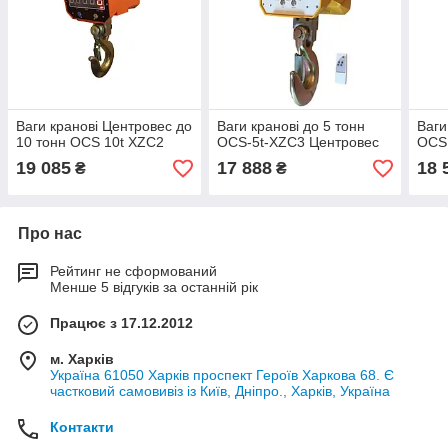
Ваги кранові Центровес до
Ваги кранові до 5 тонн
Ваги
10 тонн OCS 10t XZC2
OCS-5t-XZC3 Центровес
OCS 
19 085
17 888
18 
₴
₴
Про нас
Рейтинг не сформований
Менше 5 відгуків за останній рік
Працює з 17.12.2012
м. Харків
Україна 61050 Харків проспект Героїв Харкова 68. Є
частковий самовивіз із Київ, Дніпро., Харків, Україна
Контакти