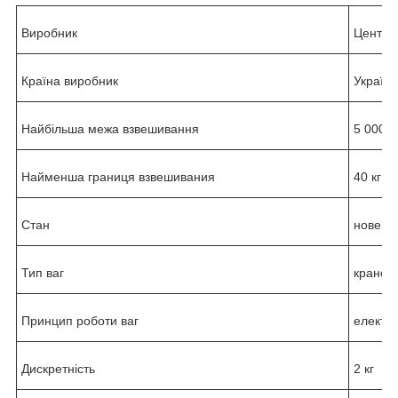
Виробник
Центро
Країна виробник
Україна
Найбільша межа взвеши
вання
5 000 к
Найменша границя взвешивани
я
40 кг
Стан
нове
Тип ваг
кранові
Принцип роботи ваг
електр
Дискретність
2 кг