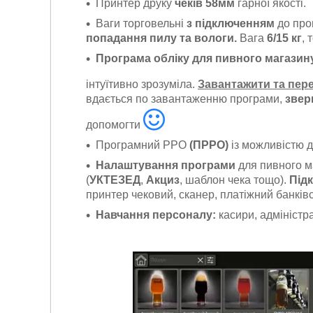
Принтер друку
чеків 58мм
гарної якості.
Ваги торговельні
з підключенням
до про
попадання пилу та вологи.
Вага
6/15 кг
, 
Програма обліку для пивного магаз
інтуїтивно зрозуміла.
Завантажити та пер
вдається по завантаженню програми,
звер
допомогти
Програмний РРО
(ПРРО)
із можливістю 
Налаштування програми
для пивного м
(
УКТЕЗЕД
,
Акциз
, шаблон чека тощо).
Під
принтер чековий, сканер, платіжний банків
Навчання персоналу:
касири, адміністра