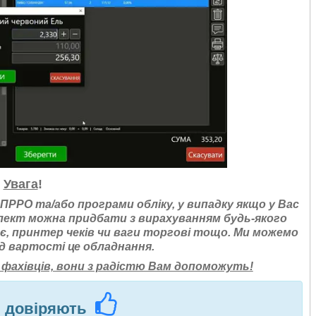
Увага
!
РРО та/або програми обліку, у випадку якщо у Вас
плект можна придбати з вирахуванням будь-якого
 є, принтер чеків чи ваги торгові тощо. Ми можемо
д вартості це обладнання.
фахівців, вони з радістю Вам допоможуть!
м довіряють