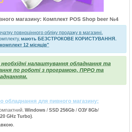
ивного магазину: Комплект POS Shop beer №4
чатку повноцінного обліку продажу в магазині.
комплекту,
мають БЕЗСТРОКОВЕ КОРИСТУВАННЯ.
 комплект 12 місяців"
 необхідні налаштування обладнання та
ання по роботі з програмою, ПРРО та
аднанням.
о обладнання для пивного магазину:
компактний.
Windows
/
SSD 256Gb
/
ОЗУ 8Gb
/
.20 GHz Turbo)
.
тавкою
.