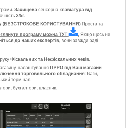
грами.
Захищена
сенсорна
клавіатура від
точність
2/5г.
ину (БЕЗСТРОКОВЕ КОРИСТУВАННЯ)
Проста та
еглянути програму можна ТУТ
.
Якщо щось не
ніться до наших експертів
, вони завжди раді
друку
Фіскальних та Нефіскальних чеків.
агазину, налаштування
ПРРО під Ваш магазин
ключення торговельного обладнання
: Ваги,
ський термінал.
тори, бухгалтери, власник.