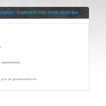
АЗИНУ - КОМПЛЕКТ POS SHOP BEER №4
т
є замовлення
 днів
за домовленістю