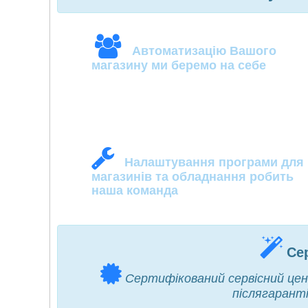
Автоматизацію Вашого
магазину ми беремо на себе
Налаштування програми для
магазинів та обладнання робить
наша команда
Сер
Сертифікований сервісний цен
післягаранті