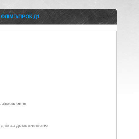
– ОЛІМП/ПРОК Д1
є замовлення
 днів
за домовленістю