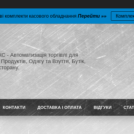
ві комплекти касового обладнання
Перейти »»
Компле
 - Автоматизація торгівлі для
Продуктів, Одягу та Взуття, Бутік,
сторану.
КОНТАКТИ
ДОСТАВКА І ОПЛАТА
ВІДГУКИ
СТАТ