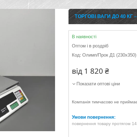
ТОРГОВІ ВАГИ ДО 40 КГ 
В наявності
Оптом і в роздріб
Код:
Олимп/Прок Д1 (230х350)
від
1 820 ₴
Показати оптові ціни
Компанія тимчасово не прийма
повернення товару протягом 14