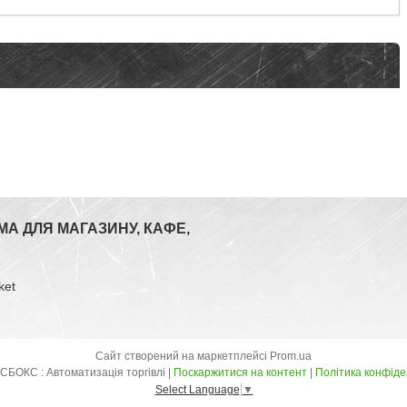
МА ДЛЯ МАГАЗИНУ, КАФЕ,
ket
Сайт створений на маркетплейсі
Prom.ua
ТОВ МАКСБОКС : Автоматизація торгівлі |
Поскаржитися на контент
|
Політика конфіде
Select Language
▼