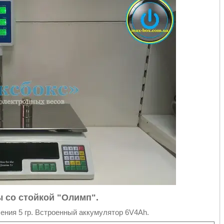
 со стойкой "Олимп".
ения 5 гр. Встроенный аккумулятор 6V4Ah.