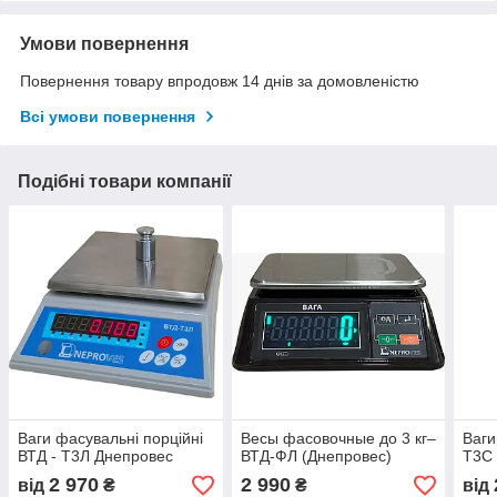
Умови повернення
Повернення товару впродовж 14 днів за домовленістю
Всі умови повернення
Подібні товари компанії
Ваги фасувальні порційні
Весы фасовочные до 3 кг–
Ваги
ВТД - Т3Л Днепровес
ВТД-ФЛ (Днепровес)
Т3С 
2 970
2 990
від
₴
₴
від