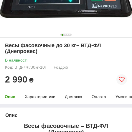
Весы фасовочные до 30 кг– ВТД-ФЛ
(Днепровес)
В наявності
Код: ВТД-ФЛ/30кг-10г
Роздріб
2 990
₴
Опис
Характеристики
Доставка
Оплата
Умови п
Опис
Весы фасовочные – ВТД-ФЛ
(Днепровес)