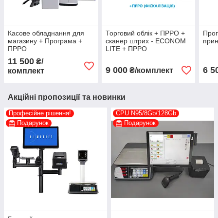
Касове обладнання для
Торговий облік + ПРРО +
Прог
магазину + Програма +
сканер штрих - ECONOM
прин
ПРРО
LITE + ПРРО
11 500
₴/
9 000
6 5
₴/комплект
комплект
Акційні пропозиції та новинки
Професійне рішення!
CPU N95/8Gb/128Gb
Подарунок
Подарунок