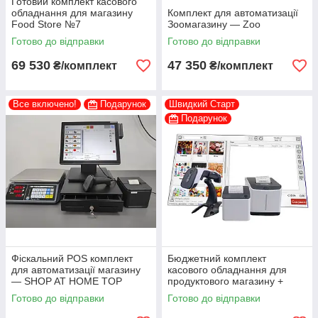
Готовий комплект касового
обладнання для магазину
Комплект для автоматизації
Food Store №7
Зоомагазину — Zoo
Готово до відправки
Готово до відправки
69 530
47 350
₴/комплект
₴/комплект
Все включено!
Подарунок
Швидкий Старт
Подарунок
Фіскальний POS комплект
Бюджетний комплект
для автоматизації магазину
касового обладнання для
— SHOP AT HOME TOP
продуктового магазину +
Програма + ПРРО
Готово до відправки
Готово до відправки