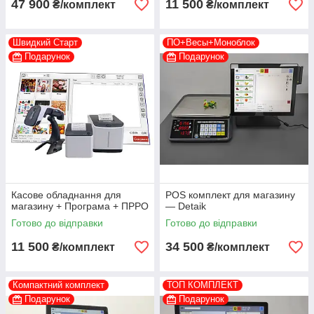
47 900
11 500
₴/комплект
₴/комплект
Швидкий Старт
ПО+Весы+Моноблок
Подарунок
Подарунок
Касове обладнання для
POS комплект для магазину
магазину + Програма + ПРРО
— Detaik
Готово до відправки
Готово до відправки
11 500
34 500
₴/комплект
₴/комплект
Компактний комплект
ТОП КОМПЛЕКТ
Подарунок
Подарунок