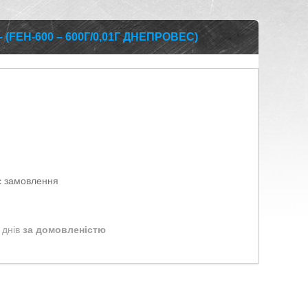
FEH-600 – 600Г/0,01Г ДНЕПРОВЕС)
є замовлення
 днів
за домовленістю