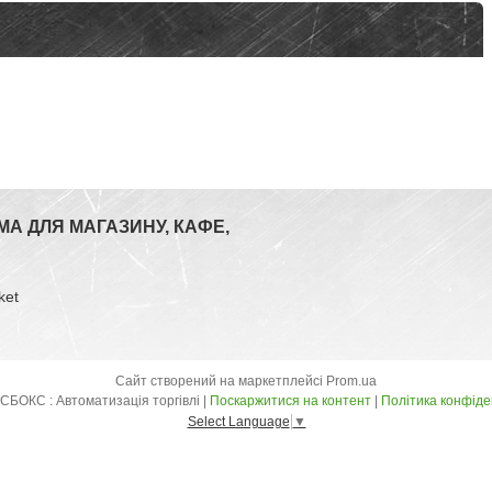
МА ДЛЯ МАГАЗИНУ, КАФЕ,
ket
Сайт створений на маркетплейсі
Prom.ua
ТОВ МАКСБОКС : Автоматизація торгівлі |
Поскаржитися на контент
|
Політика конфіде
Select Language
▼