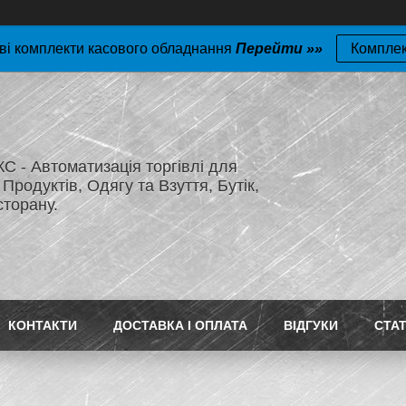
ві комплекти касового обладнання
Перейти »»
Компле
 - Автоматизація торгівлі для
Продуктів, Одягу та Взуття, Бутік,
сторану.
КОНТАКТИ
ДОСТАВКА І ОПЛАТА
ВІДГУКИ
СТАТ