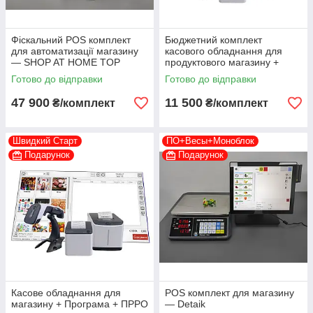
Фіскальний POS комплект
Бюджетний комплект
для автоматизації магазину
касового обладнання для
— SHOP AT HOME TOP
продуктового магазину +
Програма + ПРРО
Готово до відправки
Готово до відправки
47 900
11 500
₴/комплект
₴/комплект
Швидкий Старт
ПО+Весы+Моноблок
Подарунок
Подарунок
Касове обладнання для
POS комплект для магазину
магазину + Програма + ПРРО
— Detaik