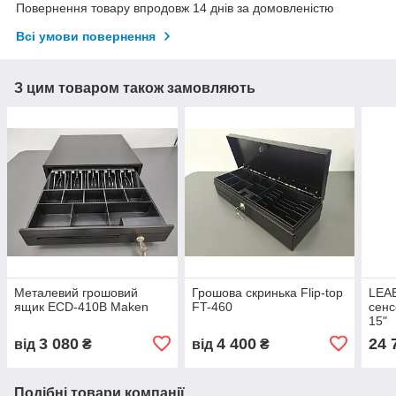
Повернення товару впродовж 14 днів за домовленістю
Всі умови повернення
З цим товаром також замовляють
Металевий грошовий
Грошова скринька Flip-top
LEA
ящик ECD-410B Maken
FT-460
сенс
15"
3 080
4 400
24 
від
₴
від
₴
Подібні товари компанії