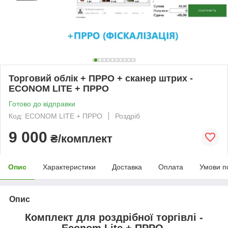
Торговий облік + ПРРО + сканер штрих -
ECONOM LITE + ПРРО
Готово до відправки
Код: ECONOM LITE + ПРРО
Роздріб
9 000
₴/комплект
Опис
Характеристики
Доставка
Оплата
Умови п
Опис
Комплект для роздрібної торгівлі -
Econom Lite + ПРРО.