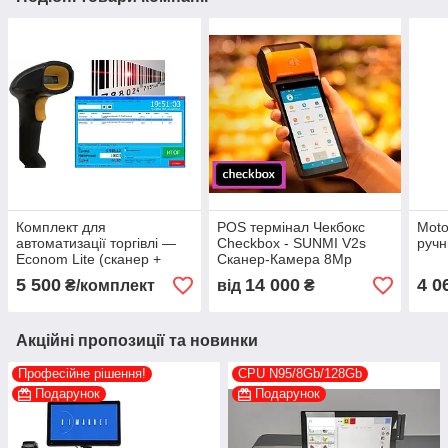
Комплект для
POS термінал Чекбокс
Moto
автоматизації торгівлі —
Checkbox - SUNMI V2s
ручн
Econom Lite (сканер +
Сканер-Камера 8Mp
програма)
1D/2D
5 500
14 000
4 0
₴/комплект
від
₴
Акційні пропозиції та новинки
Професійне рішення!
CPU N95/8Gb/128Gb
Подарунок
Подарунок