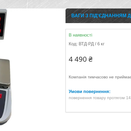
ВАГИ З ПІД'ЄДНАННЯМ Д
В наявності
Код:
ВТД-РД / 6 кг
4 490 ₴
Компанія тимчасово не прийма
повернення товару протягом 14