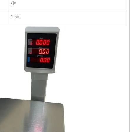
Да
1 рік