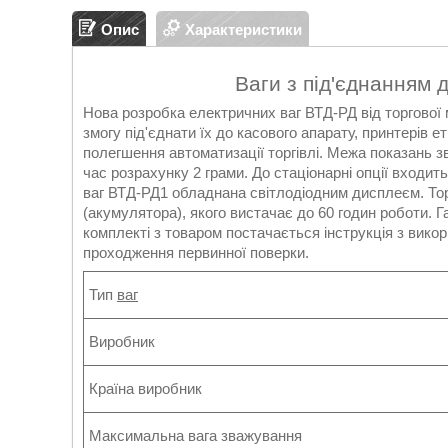
Опис
Характеристики
Ваги з під'єднанням 
Нова розробка електричних ваг ВТД-РД від торгової 
змогу під'єднати їх до касового апарату, принтерів 
полегшення автоматизації торгівлі. Межа показань зва
час розрахунку 2 грами. До стаціонарні опції входит
ваг ВТД-РД1 обладнана світлодіодним дисплеєм. Тор
(акумулятора), якого вистачає до 60 годин роботи. Га
комплекті з товаром постачається інструкція з викор
проходження первинної поверки.
Тип
ваг
Виробник
Країна виробник
Максимальна вага зважування