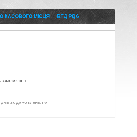
О КАСОВОГО МІСЦЯ — ВТД-РД 6
є замовлення
 днів
за домовленістю