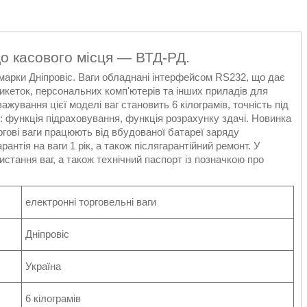
до касового місця — ВТД-РД.
марки Дніпровіс. Ваги обладнані інтерфейсом RS232, що дає
етикеток, персональних комп'ютерів та інших приладів для
жування цієї моделі ваг становить 6 кілограмів, точність під
ь: функція підраховування, функція розрахунку здачі. Новинка
гові ваги працюють від вбудованої батареї заряду
рантія на ваги 1 рік, а також післягарантійний ремонт. У
истання ваг, а також технічний паспорт із позначкою про
електронні торговельні ваги
Дніпровіс
Україна
6 кілограмів