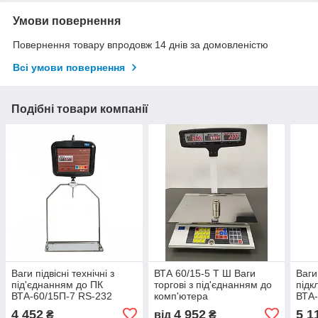
Умови повернення
Повернення товару впродовж 14 днів за домовленістю
Всі умови повернення
Подібні товари компанії
Ваги підвісні технічні з
ВТА 60/15-5 Т Ш Ваги
Ваги
під'єднанням до ПК
торгові з під'єднанням до
підк
ВТА-60/15П-7 RS-232
комп'ютера
ВТА-
4 452
4 952
5 1
₴
від
₴