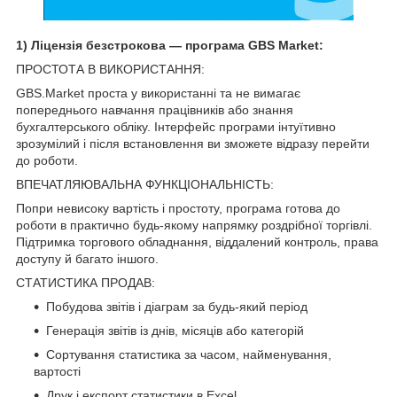
1) Ліцензія безстрокова — програма GBS Market:
ПРОСТОТА В ВИКОРИСТАННЯ:
GBS.Market проста у використанні та не вимагає
попереднього навчання працівників або знання
бухгалтерського обліку. Інтерфейс програми інтуїтивно
зрозумілий і після встановлення ви зможете відразу перейти
до роботи.
ВПЕЧАТЛЯЮВАЛЬНА ФУНКЦІОНАЛЬНІСТЬ:
Попри невисоку вартість і простоту, програма готова до
роботи в практично будь-якому напрямку роздрібної торгівлі.
Підтримка торгового обладнання, віддалений контроль, права
доступу й багато іншого.
СТАТИСТИКА ПРОДАВ:
Побудова звітів і діаграм за будь-який період
Генерація звітів із днів, місяців або категорій
Сортування статистика за часом, найменування,
вартості
Друк і експорт статистики в Excel