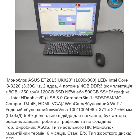
Моноблок ASUS ET2013IUKI/20" (1600х900) LED/ Intel Core
i3-3220 (3.30GHz, 2 ядра, 4 потоки)/ 4GB DDR3 (комплектація
з 8GB +350 грн)/ 120GB SSD NEW або 500GB SSHD/ графіка
— Intel HDaphics/F (USB 3.0 Cardader3in-1: SDSDSM/MC,
Comport RJ-45, HDMI, VGA)/ WebCam/Вбудований Wi-Fi/
Родовий вбудований звук/Vesa 100*100/496 x 371 x 22 ~56 мм
(ШxВxД) 5.9 kg/ Ідеально підійде для навчання, бухгалтера,
офісних завдань, роботи з графікою та не складних
ігор. Виробник: ASUS, Тип настільного ПК: Моноблок,
гарантійний термін: 6 місяців, Стан: Б/У, Тип жорсткого диска:
SSD.