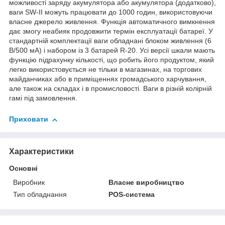
можливості заряду акумулятора або акумулятора (додатково),
ваги SW-II можуть працювати до 1000 годин, використовуючи
власне джерело живлення. Функція автоматичного вимкнення
дає змогу неабияк продовжити термін експлуатації батареї. У
стандартній комплектації ваги обладнані блоком живлення (6
В/500 мА) і набором із 3 батарей R-20. Усі версії шкали мають
функцію підрахунку кількості, що робить його продуктом, який
легко використовується не тільки в магазинах, на торгових
майданчиках або в приміщеннях громадського харчування,
але також на складах і в промисловості. Ваги в різній колірній
гамі під замовлення.
Приховати
Характеристики
Основні
Виробник
Власне виробництво
Тип обладнання
POS-система