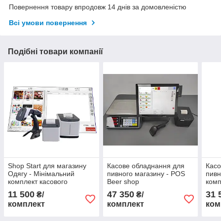
Повернення товару впродовж 14 днів за домовленістю
Всі умови повернення
Подібні товари компанії
Shop Start для магазину
Касове обладнання для
Касо
Одягу - Мінімальний
пивного магазину - POS
пивн
комплект касового
Beer shop
комп
обладнання для
№2
11 500
47 350
31 
₴/
₴/
автоматизації магазину +
комплект
комплект
ком
Програма + ПРРО