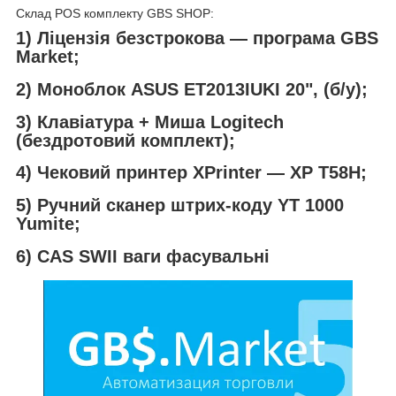
Склад POS комплекту GBS SHOP:
1) Ліцензія безстрокова — програма GBS
Market;
2) Моноблок ASUS ET2013IUKI 20", (б/у);
3) Клавіатура + Миша Logitech
(бездротовий комплект);
4) Чековий принтер XPrinter — XP T58H;
5) Ручний сканер штрих-коду YT 1000
Yumite;
6)
CAS SWII ваги фасувальні