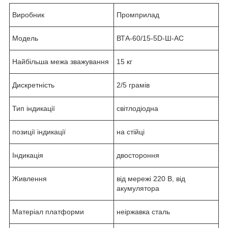
Виробник
Промприлад
Модель
ВТА-60/15-5D-Ш-АС
Найбільша межа зважування
15 кг
Дискретність
2/5 грамів
Тип індикації
світлодіодна
позиції індикації
на стійці
Індикація
двостороння
Живлення
від мережі 220 В, від
акумулятора
Матеріал платформи
неіржавка сталь