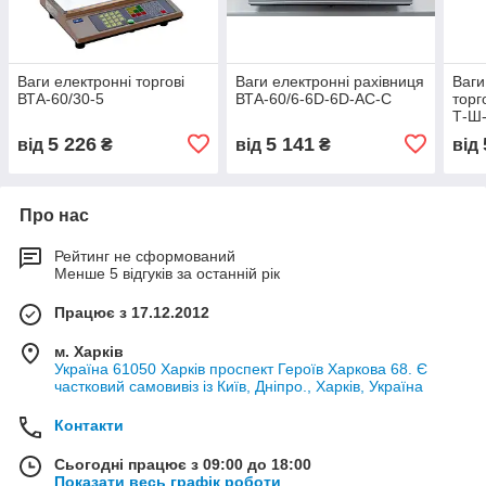
Ваги електронні торгові
Ваги електронні рахівниця
Ваги
ВТА-60/30-5
ВТА-60/6-6D-6D-АС-С
торг
Т-Ш
5 226
5 141
від
₴
від
₴
від
Про нас
Рейтинг не сформований
Менше 5 відгуків за останній рік
Працює з 17.12.2012
м. Харків
Україна 61050 Харків проспект Героїв Харкова 68. Є
частковий самовивіз із Київ, Дніпро., Харків, Україна
Контакти
Сьогодні працює з 09:00 до 18:00
Показати весь графік роботи