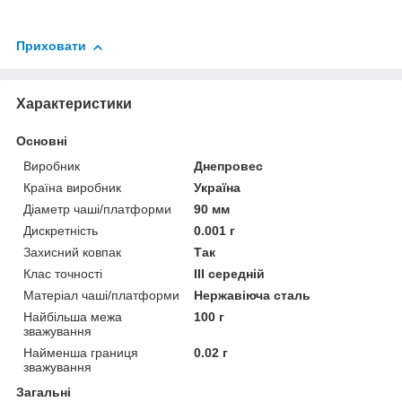
Приховати
Характеристики
Основні
Виробник
Днепровес
Країна виробник
Україна
Діаметр чаші/платформи
90 мм
Дискретність
0.001 г
Захисний ковпак
Так
Клас точності
ІІІ середній
Матеріал чаші/платформи
Нержавіюча сталь
Найбільша межа
100 г
зважування
Найменша границя
0.02 г
зважування
Загальні