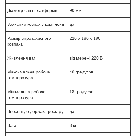
Діаметр чаші платформи
90 мм
Захисний ковпак у комплекті
да
Розмір вітрозахисного
220 х 180 х 180
ковпака
Живлення ваг
від мережі 220 В
Максимальна робоча
40 градусов
температура
Мінімальна робоча
18 градусов
температура
Внесені до держака.реєстру
да
Вага
3 кг