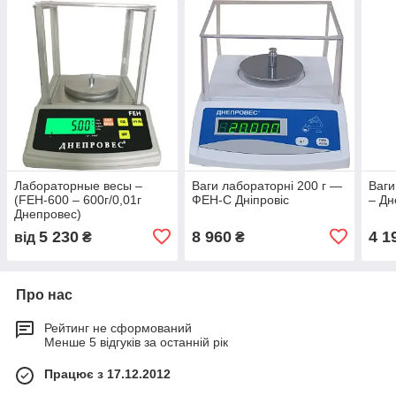
Лабораторные весы –
Ваги лабораторні 200 г —
Ваги
(FEH-600 – 600г/0,01г
ФЕН-С Дніпровіс
– Д
Днепровес)
5 230
8 960
4 1
від
₴
₴
Про нас
Рейтинг не сформований
Менше 5 відгуків за останній рік
Працює з 17.12.2012