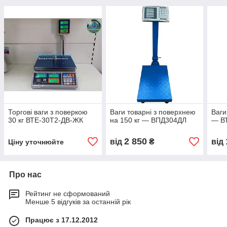
Торгові ваги з поверкою
Ваги товарні з поверхнею
Ваги
30 кг ВТЕ-30Т2-ДВ-ЖК
на 150 кг — ВПД304ДЛ
— В
2 850
від
₴
від
Ціну уточнюйте
Про нас
Рейтинг не сформований
Менше 5 відгуків за останній рік
Працює з 17.12.2012