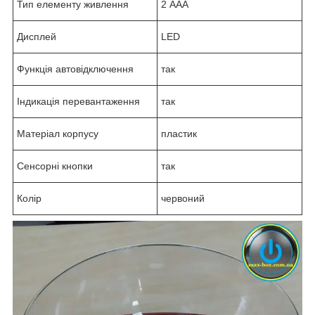
Тип елементу живлення
2 ААА
Дисплей
LED
Функція автовідключення
так
Індикація перевантаження
так
Матеріал корпусу
пластик
Сенсорні кнопки
так
Колір
червоний